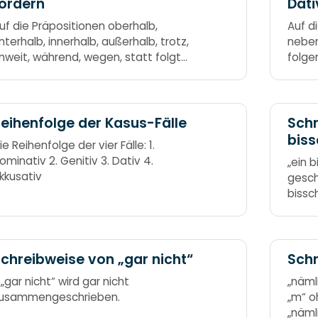
ordern
Dati
for
uf die Präpositionen oberhalb,
Auf di
nterhalb, innerhalb, außerhalb, trotz,
neben
nweit, während, wegen, statt folgt
folge
mmer der Genitiv. Oberhalb und
Frages
nterhalb, innerhalb und außerhalb,
über,
rotz, unweit, während, wegen, statt
mit d
en 2. Fall stets bei sich hat.
frage
eihenfolge der Kasus-Fälle
Schr
bis
ie Reihenfolge der vier Fälle: 1.
ominativ 2. Genitiv 3. Dativ 4.
„ein 
kkusativ
gesch
bissc
chreibweise von „gar nicht“
Schr
 „gar nicht“ wird gar nicht
„näml
usammengeschrieben.
„m“ o
„nämli