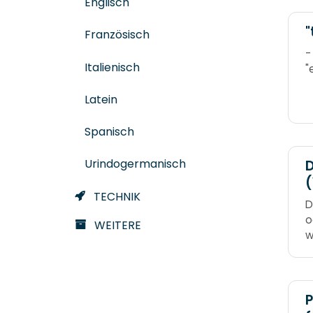
Englisch
"
Französisch
-
Italienisch
"
Latein
Spanisch
Urindogermanisch
D
(
TECHNIK
V
D
o
WEITERE
w
-
Z
s
u
P