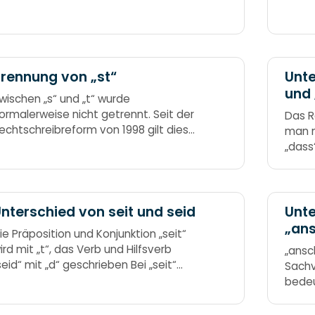
rennung von „st“
Unte
und
wischen „s“ und „t“ wurde
ormalerweise nicht getrennt. Seit der
Das R
echtschreibreform von 1998 gilt diese
man m
egel kaum mehr. In der deutschen
„dass
chrift bestand im Drucksatz die
muss 
erbindung aus „ſ“ und „t“ stets aus
iner Ligatur und wurde daher nie
etrennt. Trenne nie das „s“ vom „t“,
nterschied von seit und seid
Unte
enn es tut den beiden weh. „s“ und „t“
„an
ie Präposition und Konjunktion „seit“
ird nie getrennt,
ird mit „t“, das Verb und Hilfsverb
„ansc
seid“ mit „d“ geschrieben Bei „seit“
Sachv
eht es um die Zeit. „Seid“, wenn sie es
bedeu
ind.
als e
weine