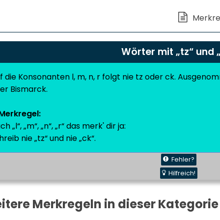
Wörter mit „tz“ und 
f die Konsonanten l, m, n, r folgt nie tz oder ck. Ausgeno
er Bismarck.
Merkregel:
ch „l“, „m“, „n“, „r“ das merk' dir ja:
hreib nie „tz“ und nie „ck“.
Fehler?
Hilfreich!
itere Merkregeln in dieser Kategorie