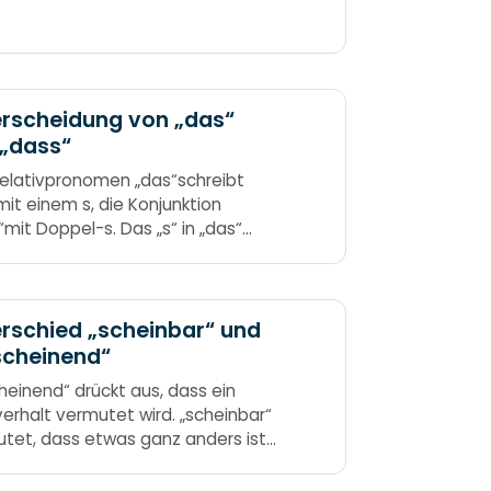
rscheidung von „das“
 „dass“
elativpronomen „das“schreibt
it einem s, die Konjunktion
“mit Doppel-s. Das „s“ in „das“
einsam bleiben, kannst du auch
„dieses“, „welches“, „jenes“ schreiben.
rschied „scheinbar“ und
scheinend“
heinend“ drückt aus, dass ein
erhalt vermutet wird. „scheinbar“
tet, dass etwas ganz anders ist,
s erscheint. Das „scheinbar“ hör ich
nd – du meinst gewiss