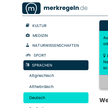
KULTUR
MEDIZIN
Au
od
NATURWISSENSCHAFTEN
SPORT
Na
SPRACHEN
sc
Altgriechisch
Althebräisch
Deutsch
We