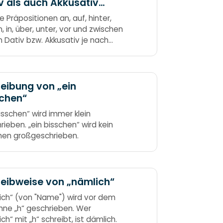
v als auch Akkusativ
dern können
e Präpositionen an, auf, hinter,
, in, über, unter, vor und zwischen
n Dativ bzw. Akkusativ je nach
tellung. an, auf, hinter, neben, in,
 unter, vor und zwischen schreib
em dritten Falle so, wenn du
n kannst mit „Wo?“,
eibung von „ein
schen“
bisschen“ wird immer klein
rieben. „ein bisschen“ wird kein
hen großgeschrieben.
eibweise von „nämlich“
ich“ (von "Name") wird vor dem
hne „h“ geschrieben. Wer
ch“ mit „h“ schreibt, ist dämlich.