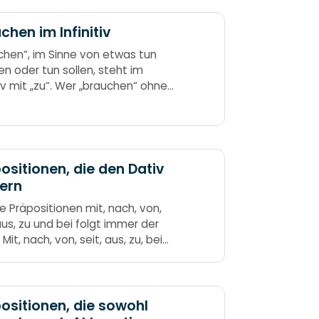
chen im Infinitiv
chen“, im Sinne von etwas tun
n oder tun sollen, steht im
tiv mit „zu“. Wer „brauchen“ ohne
gebraucht, braucht „brauchen“ gar
 zu gebrauchen.
ositionen, die den Dativ
ern
ie Präpositionen mit, nach, von,
 aus, zu und bei folgt immer der
 Mit, nach, von, seit, aus, zu, bei
ngen stets Fall Nummer drei. Von
IMIT nach VONSEITZU
ositionen, die sowohl