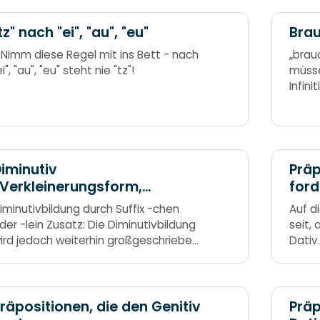
tz" nach "ei", "au", "eu"
Brau
 Nimm diese Regel mit ins Bett - nach
„brau
ei", "au", "eu" steht nie "tz"!
müsse
Infini
„zu“ 
nicht
iminutiv
Präp
Verkleinerungsform,
ford
erniedlichungsform)
iminutivbildung durch Suffix -chen
Auf d
der -lein Zusatz: Die Diminutivbildung
seit,
ird jedoch weiterhin großgeschrieben.
Dativ.
chen und -lein machen ein Wort klein.
verla
usatz: Doch hier sei nicht
AUSBE
tehengeblieben, Wörter mit -chen
nd -lein werden großgeschrieben!
räpositionen, die den Genitiv
Präp