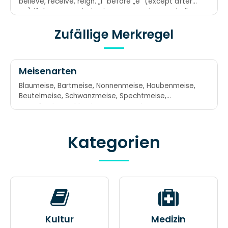
believe, receive, reign. „I“ before „e“ (except after
„c“) if the pronunciation is „ee“. Ausnahmen: Sheila,
weir, weird, seize.
Zufällige Merkregel
Meisenarten
Blaumeise, Bartmeise, Nonnenmeise, Haubenmeise,
Beutelmeise, Schwanzmeise, Spechtmeise,
Sumpfmeise, Kohlmeise, Tannenmeise,
Weidenmeise Mit Blaubart und mit Nonnenhaube,
Beutel, Schwanz wie'n Specht im Laube, in Sumpf
Kategorien
und Kohl, auf Tannen und Weiden - das Meisenvolk
ist gut zu leiden.
Kultur
Medizin