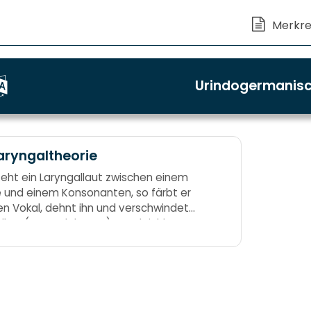
Urindogermanis
aryngaltheorie
teht ein Laryngallaut zwischen einem
e und einem Konsonanten, so färbt er
en Vokal, dehnt ihn und verschwindet
elbst (Ersatzdehnung), vergleichbar
inem Dehnungs-h in der deutschen
chtschreibung. *h1 ist ein
h1lkopflaut, *h2 ist ein Kah2lkopflaut,
3 ist ein Koh3lkopflaut.