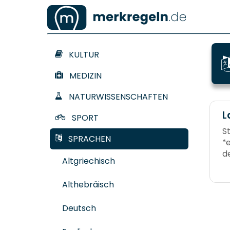
KULTUR
MEDIZIN
NATURWISSENSCHAFTEN
L
SPORT
S
SPRACHEN
*
d
Altgriechisch
s
e
Althebräisch
Re
Ke
Deutsch
*h