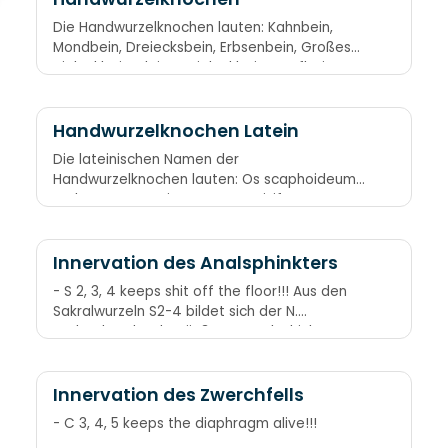
Die Handwurzelknochen lauten: Kahnbein,
Mondbein, Dreiecksbein, Erbsenbein, Großes
Vieleckbein, Kleines Vieleckbein, Kopfbein,
Hakenbein Ein Kähnchen fuhr im Mondenschein
ums Dreieck- und ums Erbsenbein; Vieleck
groß, Vieleck klein, ein Kopf, der muss am
Handwurzelknochen Latein
Haken sein.
Die lateinischen Namen der
Handwurzelknochen lauten: Os scaphoideum
Os lunatum Os triquetrum Os pisiforme Os
trapezium
Innervation des Analsphinkters
- S 2, 3, 4 keeps shit off the floor!!! Aus den
Sakralwurzeln S2-4 bildet sich der N.
pudendus, der den äußeren Analsphinkter
innerviert.
Innervation des Zwerchfells
- C 3, 4, 5 keeps the diaphragm alive!!!