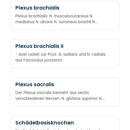
Plexus brachialis
Plexus brachialis: N. musculocutaneus N.
medianus N. ulnaris N. cutaneus brachii N.
cutaneus antebrachii
Plexus brachialis II
- Axel radelt zur Post. N. axillaris und N. radialis
aus Fasciculus posterior.
Plexus sacralis
Der Plexus sacralis besteht aus sechs
verschiedenen Nerven. N. gluteus superior N.
gluteus inferior N. cutaneus femoris posterior
N. ischiadicus zweigt sich in N. tibialis und N.
fibularis (peroneus) communis auf N.
pudendus
Schädelbasisknochen