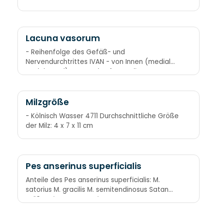
Lacuna vasorum
- Reihenfolge des Gefäß- und
Nervendurchtrittes IVAN - von Innen (medial
nach lateral) V., A. und N. femoralis
Milzgröße
- Kölnisch Wasser 4711 Durchschnittliche Größe
der Milz: 4 x 7 x 11 cm
Pes anserinus superficialis
Anteile des Pes anserinus superficialis: M.
satorius M. gracilis M. semitendinosus Satan
grüßt seinen treuen Diener