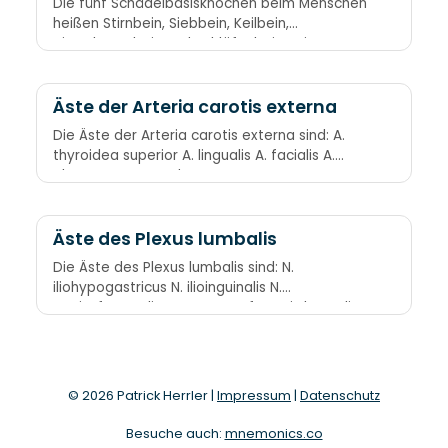
Die fünf Schädelbasisknochen beim Menschen
heißen Stirnbein, Siebbein, Keilbein,
Hinterhauptbein und Schläfenbein. Stines
sieben Keiler sind hintersinnige Schleimer.
Hinweis: Obwohl in der Merkregel die Zahl
sieben vorkommt, gibt es nur fünf Knochen.
Äste der Arteria carotis externa
Die Äste der Arteria carotis externa sind: A.
thyroidea superior A. lingualis A. facialis A.
pharyngea ascendens R.
sternocleidomastoideus
Äste des Plexus lumbalis
Die Äste des Plexus lumbalis sind: N.
iliohypogastricus N. ilioinguinalis N.
genitofemoralis N. cutaneus femoris lateralis
N. femoralis
© 2026 Patrick Herrler |
Impressum
|
Datenschutz
Besuche auch:
mnemonics.co