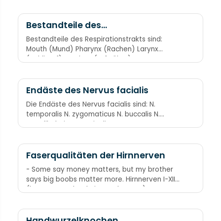
Bestandteile des
Respirationstrakts
Bestandteile des Respirationstrakts sind:
Mouth (Mund) Pharynx (Rachen) Larynx
(Kehlkopf) Trachea (Luftröhre)
Endäste des Nervus facialis
Die Endäste des Nervus facialis sind: N.
temporalis N. zygomaticus N. buccalis N.
mandibularis N. cervicalis
Faserqualitäten der Hirnnerven
- Some say money matters, but my brother
says big boobs matter more. Hirnnerven I-XII
(letztes Wort hat keine Bedeutung)
S=sensorisch M=motorisch
Handwurzelknochen