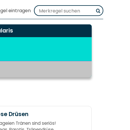
laris
öse Drüsen
ageien Tränen sind seriös!
eas, Parotis, Tränendrüse