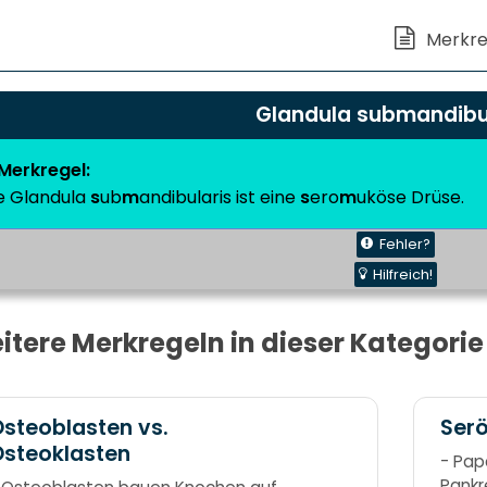
Glandula submandibu
Merkregel:
e
Glandula
s
ub
m
andibularis
ist eine
s
ero
m
uköse Drüse.
Fehler?
Hilfreich!
itere Merkregeln in dieser Kategorie
steoblasten vs.
Ser
steoklasten
- Pap
Pankr