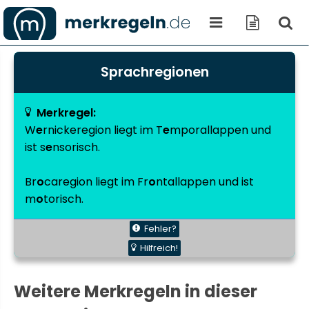
Sprachregionen
Merkregel:
W
e
rnickeregion
liegt im
T
e
mporallappen
und
ist s
e
nsorisch.
Br
o
caregion
liegt im
Fr
o
ntallappen
und ist
m
o
torisch.
Fehler?
Hilfreich!
Weitere Merkregeln in dieser