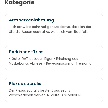
Kategorie
Armnervenlähmung
- Ich schwöre beim heiligen Medianus, dass ich der
Ulla die Augen auskratze, wenn ich vom Rad fall.
Ausfall des -
Parkinson-Trias
- Guter RAT ist teuer. Rigor - Erhöhung des
Muskeltonus Akinese - Bewegungsarmut Tremor -
Rhythmisches Zittern
Plexus sacralis
Der Plexus sacralis besteht aus sechs
verschiedenen Nerven. N. gluteus superior N.
gluteus inferior N. cutaneus femoris posterior N.
ischiadicus zweigt sich in N. tibialis und N. fibularis