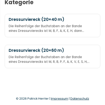
Kategorie
Dressurviereck (20×40 m)
Die Reihenfolge der Buchstaben an der Bande
eines Dressurvierecks ist M, B, F, A, K, E, H, dann
kommt der Punkt C, an dem die Richter sitzen. Mein
Bester Freund Alfred Kann Einen Heben Cheerio!
Die beiden Diagonalen sind Fuchs und Has (FH) und
Katz und Maus (KM).
Dressurviereck (20×60 m)
Die Reihenfolge der Buchstaben an der Bande
eines Dressurvierecks ist M, R, B, P, F, A, K, V, E, S, H,
dann kommt der Punkt C, an dem die Richter
sitzen. Von C ausgehend sind die Punkte auf der
mittleren Gerade G, I, X, L, D. Mein Ross Braucht
Paraden Für Alle Korrekten Volten Es Soll Hinter
Cesar Gehen In Xantippes Leichter Dressur.
© 2026 Patrick Herrler |
Impressum
|
Datenschutz