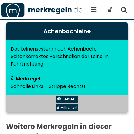
Achenbachleine
Das
Leinensystem
nach
Achenbach
:
Seitenkorrektes verschnallen der Leine, in
Fahrtrichtung
Merkregel:
Schna
l
le
L
inks – St
r
ippe
R
echts!
Fehler?
Hilfreich!
Weitere Merkregeln in dieser