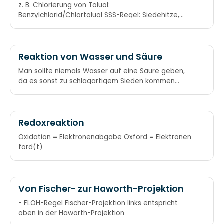
Halogenierung von Alkylaromaten
z. B. Chlorierung von Toluol:
Benzylchlorid/Chlortoluol SSS-Regel: Siedehitze,
Sonnenlicht, Seitenkette; KKK-Regel: Kälte,
Katalysator, Kern.
Reaktion von Wasser und Säure
Man sollte niemals Wasser auf eine Säure geben,
da es sonst zu schlagartigem Sieden kommen
kann. Erst das Wasser, dann die Säure, sonst
geschieht das Ungeheure. Nie das Wasser auf die
Säure,
Redoxreaktion
Oxidation = Elektronenabgabe Oxford = Elektronen
ford(t)
Von Fischer- zur Haworth-Projektion
- FLOH-Regel Fischer-Projektion links entspricht
oben in der Haworth-Projektion