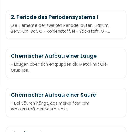
2. Periode des Periodensystems I
Die Elemente der zweiten Periode lauten: Lithium,
Beryllium, Bor, C - Kohlenstoff, N - Stickstoff, O -
Sauerstoff, Fluor, Neon Liebe Beate, bin chronischer
Nichtraucher ohne fatale Nebenwirkungen. Liebe
Berta, bitte k(c)omme nicht ohne feine
Netzstrümpfe.
Chemischer Aufbau einer Lauge
- Laugen aber sich entpuppen als Metall mit OH-
Gruppen.
Chemischer Aufbau einer Säure
- Bei Säuren hängt, das merke fest, am
Wasserstoff der Säure-Rest.