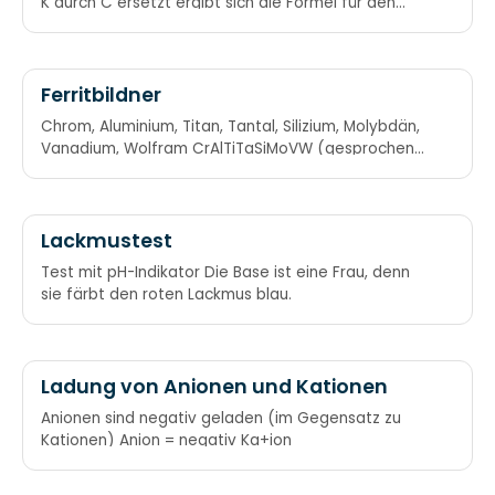
K durch C ersetzt ergibt sich die Formel für den
trinkbaren Alkohol - Ethanol: C2H5OH
Ferritbildner
Chrom, Aluminium, Titan, Tantal, Silizium, Molybdän,
Vanadium, Wolfram CrAlTiTaSiMoVW (gesprochen
wie ein russischer Name: Craltitasimov)
Lackmustest
Test mit pH-Indikator Die Base ist eine Frau, denn
sie färbt den roten Lackmus blau.
Ladung von Anionen und Kationen
Anionen sind negativ geladen (im Gegensatz zu
Kationen) Anion = negativ Ka+ion