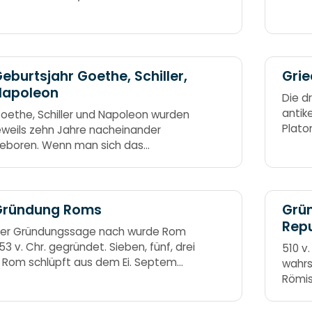
as assyrische Reich somit
acht 
erschlagen. Sechs, eins, zwei - mit
inive war es vorbei.
eburtsjahr Goethe, Schiller,
Grie
Napoleon
Die d
antik
oethe, Schiller und Napoleon wurden
Plato
eweils zehn Jahre nacheinander
Schül
eboren. Wenn man sich das
ein Sch
eburtsjahr von Goethe merkt, dann
Plato
ennt man auch die Jahre von Schiller
nd Napoleon. 1749 Goethe 1759
chiller 1769 Napoleon
Gründung Roms
Grü
Repu
er Gründungssage nach wurde Rom
53 v. Chr. gegründet. Sieben, fünf, drei
510 v
 Rom schlüpft aus dem Ei. Septem
wahrs
uinque tres,
Römis
zehn 