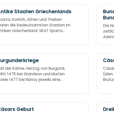
ntike Staaten Griechenlands
Bund
Bund
parta, Korinth, Athen und Theben
aren die bedeutsamsten Staaten im
Die N
ntiken Griechenland. SKAT Sparta
zeitl
orinth
Adena
Kiesi
urgunderkriege
Cäs
arl der Kühne, Herzog von Burgund,
Cäsar
rlitt 1476 bei Grandson und Murten
(Iden
owie 1477 bei Nancy jeweils eine
Brutu
iederlage gegen die Eidgenossen. Er
– pac
tarb in der Schlacht von Nancy. Karl
er Kühne verlor bei Grandson das Gut,
ei Murten den Mut, bei Nancy das Blut.
Cäsars Geburt
Drei