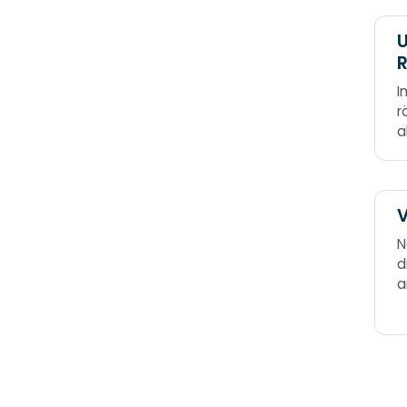
R
I
r
a
R
N
d
a
W
w
v
E
b