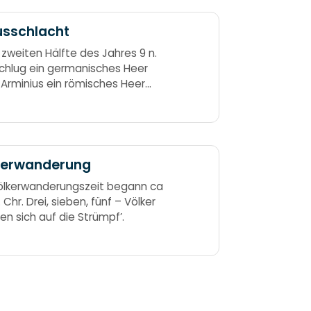
usschlacht
r zweiten Hälfte des Jahres 9 n.
schlug ein germanisches Heer
 Arminius ein römisches Heer
 Varus im Teutoburger Wald.
 schlug den Varus richtig - neun
hristus, das ist wichtig.
kerwanderung
ölkerwanderungszeit begann ca
 Chr. Drei, sieben, fünf – Völker
n sich auf die Strümpf’.