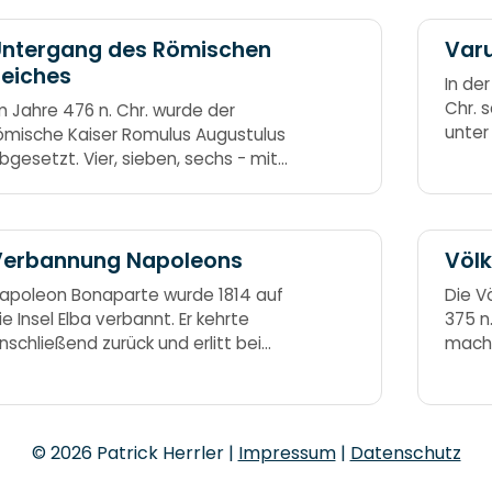
Untergang des Römischen
Var
eiches
In de
Chr. 
m Jahre 476 n. Chr. wurde der
unter
ömische Kaiser Romulus Augustulus
unter
bgesetzt. Vier, sieben, sechs - mit
Armin
om war es ex.
nach C
Verbannung Napoleons
Völ
apoleon Bonaparte wurde 1814 auf
Die V
ie Insel Elba verbannt. Er kehrte
375 n.
nschließend zurück und erlitt bei
mache
aterloo eine Niederlage. Danach
urde er auf die Insel St. Helena
erbannt, wo er am 5. Mai 1821 verstarb.
lba, Rückkehr, Waterloo - dann Helena
© 2026 Patrick Herrler |
Impressum
|
Datenschutz
is Ultimo.