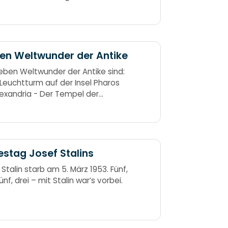
n und den Karthagern unter
bal. Zwaa null Zwaa – Schlacht
ama. 202 (zwei null zwei) -
en Weltwunder der Antike
ieben Weltwunder der Antike sind:
 Leuchtturm auf der Insel Pharos
lexandria - Der Tempel der
is in Ephesus - Die Statue des
von Phidias in Olympia - Die
nden Gärten der Semiramis in
on - Das Grab von König
los II. zu Halikarnassos
stag Josef Stalins
soleum)
 Stalin starb am 5. März 1953. Fünf,
fünf, drei – mit Stalin war’s vorbei.