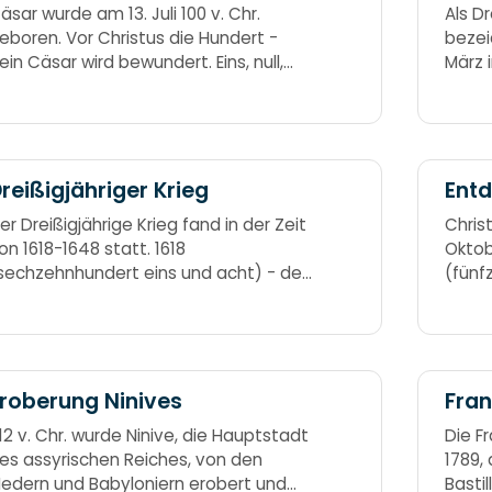
äsar wurde am 13. Juli 100 v. Chr.
Als Dr
eboren. Vor Christus die Hundert -
bezei
lein Cäsar wird bewundert. Eins, null,
März 
ll,
Friedr
Kehlk
Wilhel
acht,
der M
reißigjähriger Krieg
Ent
Kaiser
er Dreißigjährige Krieg fand in der Zeit
Chris
on 1618-1648 statt. 1618
Oktob
sechzehnhundert eins und acht) - der
(fünf
reißigjährige Krieg erwacht.
bewun
ninet
roberung Ninives
Fran
12 v. Chr. wurde Ninive, die Hauptstadt
Die F
es assyrischen Reiches, von den
1789,
edern und Babyloniern erobert und
Bastil