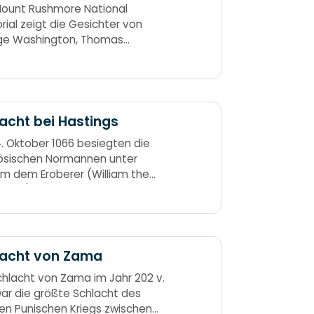
ount Rushmore National
ial zeigt die Gesichter von
ge Washington, Thomas
rson, Theodore Roosevelt und
am Lincoln Wat jeht, Rosalie?
acht bei Hastings
. Oktober 1066 besiegten die
ösischen Normannen unter
lm dem Eroberer (William the
erer) das Heer der
sachsen (Saxons) unter König
 II in der Schlacht bei Hastings. In
ixty-six William made the Saxons
lacht von Zama
chlacht von Zama im Jahr 202 v.
war die größte Schlacht des
en Punischen Kriegs zwischen