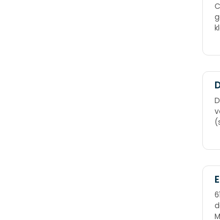
C
g
k
nu
D
D
v
(
D
E
6
d
M