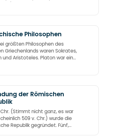
neun) - Frankreich kann sich freu'n.
chische Philosophen
rei größten Philosophen des
en Griechenlands waren Sokrates,
n und Aristoteles. Platon war ein
er von Sokrates und Aristoteles
üler von Platon. SPA Sokrates
n
ndung der Römischen
blik
. Chr. (Stimmt nicht ganz, es war
cheinlich 509 v. Chr.) wurde die
che Republik gegründet. Fünf,
– die Könige müssen gehn.