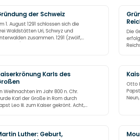
ründung der Schweiz
Grü
Rei
m 1. August 1291 schlossen sich die
rei Waldstätten Uri, Schwyz und
Die G
nterwalden zusammen. 1291 (zwölf,
erfolg
eun, eins) - und gegründet ward die
Reich
chweiz.
Janua
wurde
prokl
von O
aiserkrönung Karls des
Kais
Bisma
Großen
Otto 
(acht
Papst
n Weihnachten im Jahr 800 n. Chr.
Deuts
Neun,
urde Karl der Große in Rom durch
Otto.
apst Leo III. zum Kaiser gekrönt. Acht,
ull, null – Karl bestieg den Stuhl.
artin Luther: Geburt,
Mou