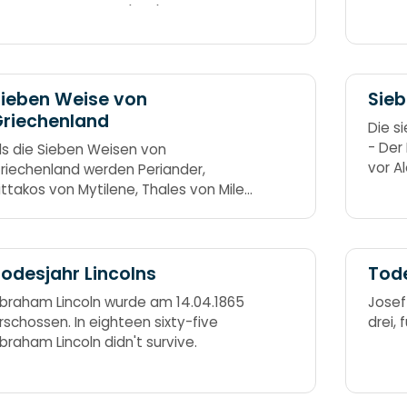
tatt. Drei, drei, drei (333) – bei Issos
Römer
eilerei
Hanni
von Z
ieben Weise von
Sieb
riechenland
Die s
- Der
ls die Sieben Weisen von
vor A
riechenland werden Periander,
Artem
ittakos von Mytilene, Thales von Milet,
Zeus 
olon, Bias von Priene, Chilon und
hänge
leobulos bezeichnet. Persische Pilger
Babyl
es T(h)ales sollen bis China klettern.
Mauso
odesjahr Lincolns
Tode
(Mau
braham Lincoln wurde am 14.04.1865
Josef
rschossen. In eighteen sixty-five
drei, 
braham Lincoln didn't survive.