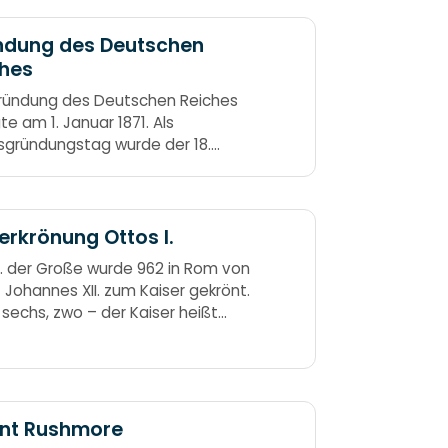
ndung des Deutschen
ches
ründung des Deutschen Reiches
te am 1. Januar 1871. Als
sgründungstag wurde der 18.
r 1871 gefeiert. An diesem Tag
 Wilhelm I. zum Deutschen Kaiser
amiert. Die Proklamation wurde
tto von Bismarck verlesen.
erkrönung Ottos I.
rck hat ganz unverdrossen, 1871
I. der Große wurde 962 in Rom von
zehn einundsiebzig) das
 Johannes XII. zum Kaiser gekrönt.
che Reich beschlossen.
 sechs, zwo – der Kaiser heißt
nt Rushmore