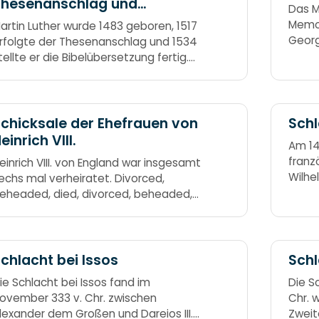
Thesenanschlag und
Das M
ibelübersetzung
Memor
artin Luther wurde 1483 geboren, 1517
Geor
rfolgte der Thesenanschlag und 1534
Jeffe
tellte er die Bibelübersetzung fertig.
Abrah
iebzehn vor und siebzehn nach sind
em Luther seine Tag. Siebzehn Jahre
päter dann das Wort auf Deutsch
an lesen kann.
chicksale der Ehefrauen von
Schl
einrich VIII.
Am 14
franz
einrich VIII. von England war insgesamt
Wilhe
echs mal verheiratet. Divorced,
Conqu
eheaded, died, divorced, beheaded,
Angel
ived. Geschieden, geköpft,
Harald
estorben,
ten s
sick.
chlacht bei Issos
Sch
ie Schlacht bei Issos fand im
Die S
ovember 333 v. Chr. zwischen
Chr. 
lexander dem Großen und Dareios III.
Zweit