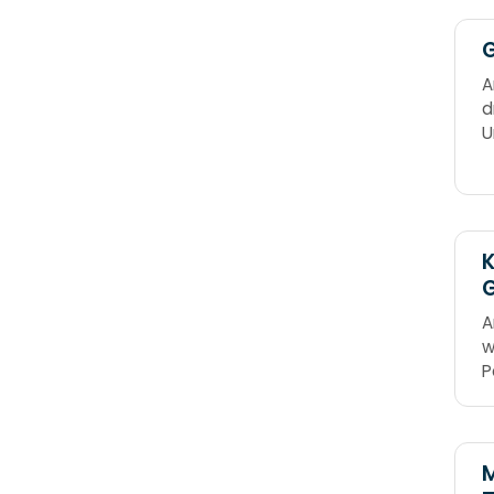
G
A
d
U
n
S
K
A
w
P
n
M