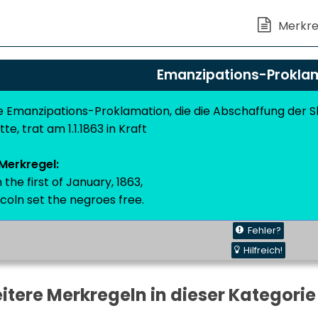
Emanzipations-Prokla
e
Emanzipations-Proklamation
, die die Abschaffung der 
tte, trat am 1.1.1863 in Kraft
Merkregel:
 the first of January, 1863,
ncoln set the negroes free.
Fehler?
Hilfreich!
itere Merkregeln in dieser Kategorie