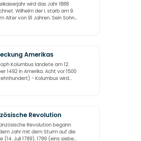
eikaiserjahr wird das Jahr 1888
chnet. Wilhelm der I. starb am 9.
im Alter von 91 Jahren. Sein Sohn
ich der III. starb 99 Tage später an
opfkrebs, woraufhin dessen Sohn
m II. auf den Thron gelangte. Eins,
 acht, acht – drei Kaiser waren an
acht Wilhelm I. war der greise
deckung Amerikas
,
toph Kolumbus landete am 12.
er 1492 in Amerika. Acht vor 1500
zehnhundert) - Kolumbus wird
dert. In fourteen hundred
y-two -
zösische Revolution
ranzösische Revolution begann
 dem Jahr mit dem Sturm auf die
le (14. Juli 1789). 1789 (eins sieben