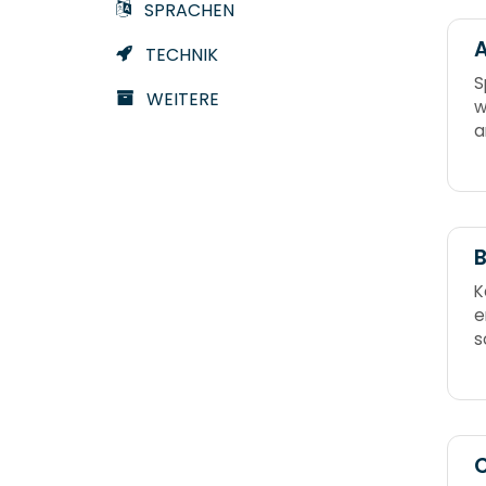
SPRACHEN
A
TECHNIK
S
WEITERE
w
a
K
B
K
e
s
N
s
d
b