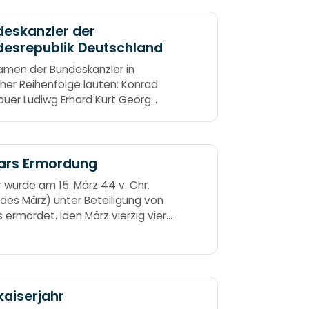
eskanzler der
esrepublik Deutschland
amen der Bundeskanzler in
icher Reihenfolge lauten: Konrad
uer Ludiwg Erhard Kurt Georg
nger Willy Brandt Helmut Schmidt
ars Ermordung
 wurde am 15. März 44 v. Chr.
 des März) unter Beteiligung von
s ermordet. Iden März vierzig vier
kten Brutus Neid und Gier.
kaiserjahr