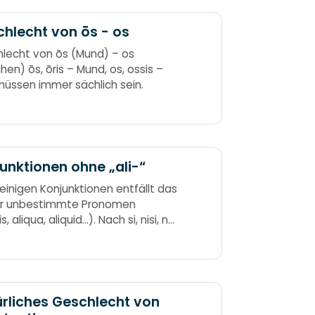
hlecht von ōs - os
lecht von ōs (Mund) – os
hen) ōs, ōris – Mund, os, ossis –
müssen immer sächlich sein.
unktionen ohne „ali-“
einigen Konjunktionen entfällt das
für unbestimmte Pronomen
is, aliqua, aliquid…). Nach si, nisi, ne,
quo, quando, ubi, cum fällt der
 Ali um.
rliches Geschlecht von