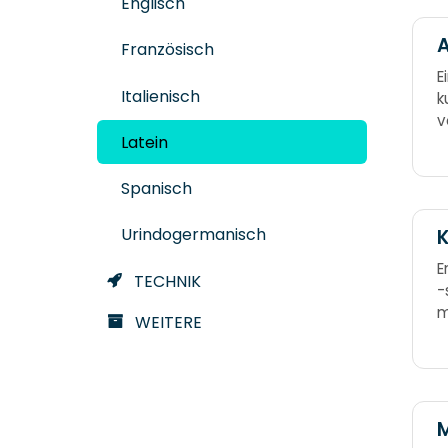
Englisch
A
Französisch
E
Italienisch
k
v
Latein
p
k
m
Spanisch
Urindogermanisch
K
E
TECHNIK
-
m
WEITERE
M