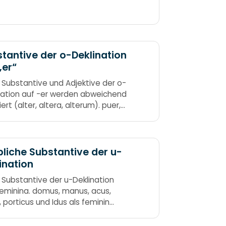
ub, auf die Frage wo,
tantive der o-Deklination
„er“
e Substantive und Adjektive der o-
nation auf -er werden abweichend
iert (alter, altera, alterum). puer,
, gener, vesper, asper, tener und
 liber! – frei! – behalten e vor r
bei.
liche Substantive der u-
ination
e Substantive der u-Deklination
Feminina. domus, manus, acus,
, porticus und Idus als feminin
ich merken muss.