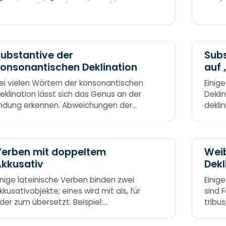
on beiden), alter (ein anderer), neuter
und s
keiner) und nūllus (keiner) haben alle
m Genitiv die Endung -īus und im Dativ
ī. Ūnus, sōlus, tōtus, ūllus, uter, alter,
euter, nūllus
ubstantive der
Subs
onsonantischen Deklination
auf 
ei vielen Wörtern der konsonantischen
Einig
eklination lässt sich das Genus an der
Dekli
ndung erkennen. Abweichungen der
deklin
erkwörter müssen als Ausnahmen
socer
elernt werden. Feminini Generis sind
miser,
örter mit der Endung -es und -is,
stets 
uch die auf -x, -as, -aus und -o und -s
Verben mit doppeltem
Weib
it Konsonant davor brauch so.
kkusativ
Dekl
inige lateinische Verben binden zwei
Einig
kkusativobjekte; eines wird mit als, für
sind 
der zum übersetzt. Beispiel:
tribus
aesarem consulem creaverunt. =
man s
äsar wurde zum Konsul gewählt. Der