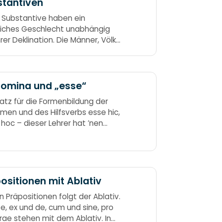
stantiven
e Substantive haben ein
liches Geschlecht unabhängig
rer Deklination. Die Männer, Völker,
, Wind’ stets alle Maskulina sind.
eminina hänge man die Frauen an
äume an.
nomina und „esse“
atz für die Formenbildung der
men und des Hilfsverbs esse hic,
 hoc – dieser Lehrer hat ’nen
is, ea, id – was will er denn damit?
ui, esse – er haut dir in die Fresse
lla, illud – dass dir die Nase blut’!
ositionen mit Ablativ
n Präpositionen folgt der Ablativ.
 e, ex und de, cum und sine, pro
rae stehen mit dem Ablativ. In