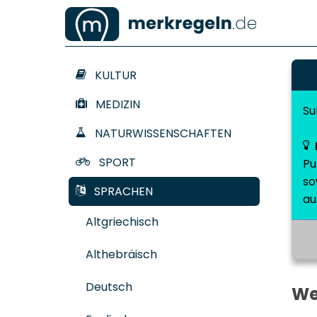
KULTUR
MEDIZIN
Su
NATURWISSENSCHAFTEN
SPORT
Pu
so
SPRACHEN
au
Altgriechisch
Althebräisch
Deutsch
We