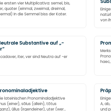
Sub
ie ersten vier Multiplicativa: semel, bis,
er, quater (einmal, zweimal, dreimal,
Einig
iermal) In die Semmel biss der Kater.
natür
von ih
Flüsse
Als F
die B
eutrale Substantive auf „-
Pro
r“
Merks
Prono
 cadaver, iter, ver sind Neutra auf -er
haec,
Stock 
sum, f
ille, i
ronominaladjektive
Präp
ie lateinischen Pronominaladjektive
Einige
nus (einer), sōlus (allein), tōtus
A, ab,
ganz), ūllus (irgendeiner), uter (wer
und p