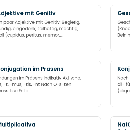
djektive mit Genitiv
Gesc
in paar Adjektive mit Genitiv: Begierig,
Gesch
undig, eingedenk, teilhaftig, mächtig,
(Knoc
oll (cupidus, peritus, memor,
Bein 
articeps, potens, plenus) Des Bieres
undig eingeschenkt, wahrhaftig
ächtig voll.
onjugation im Präsens
Konj
ndungen im Präsens Indikativ Aktiv: -o,
Nach 
s, -t, -mus, -tis, -nt Nach O-s-ten
ali- 
uss tise Ente
(aliqu
num, 
kleine
ultiplicativa
Natü