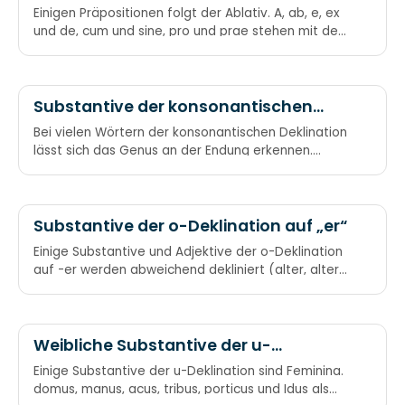
Einigen Präpositionen folgt der Ablativ. A, ab, e, ex
und de, cum und sine, pro und prae stehen mit dem
Ablativ. In und sub, auf die Frage wo,
Substantive der konsonantischen
Deklination
Bei vielen Wörtern der konsonantischen Deklination
lässt sich das Genus an der Endung erkennen.
Abweichungen der Merkwörter müssen als
Ausnahmen gelernt werden. Feminini Generis sind
Wörter mit der Endung -es und -is, auch die auf -x,
-as, -aus und -o und -s mit Konsonant davor
Substantive der o-Deklination auf „er“
brauch so.
Einige Substantive und Adjektive der o-Deklination
auf -er werden abweichend dekliniert (alter, altera,
alterum). puer, socer, gener, vesper, asper, tener
und miser, liber! – frei! – behalten e vor r stets bei.
Weibliche Substantive der u-
Deklination
Einige Substantive der u-Deklination sind Feminina.
domus, manus, acus, tribus, porticus und Idus als