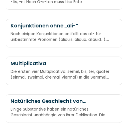
-tis, -nt Nach O-s-ten muss tise Ente
Konjunktionen ohne „ali-“
Nach einigen Konjunktionen entfällt das ali- für
unbestimmte Pronomen (aliquis, aliqua, aliquid…).
Nach si, nisi, ne, num, quo, quando, ubi, cum fällt der
kleine Ali um.
Multiplicativa
Die ersten vier Multiplicativa: semel, bis, ter, quater
(einmal, zweimal, dreimal, viermal) In die Semmel
biss der Kater.
Natürliches Geschlecht von
Substantiven
Einige Substantive haben ein natürliches
Geschlecht unabhängig von ihrer Deklination. Die
Männer, Völker, Flüsse, Wind’ stets alle Maskulina
sind. Als Feminina hänge man die Frauen an die