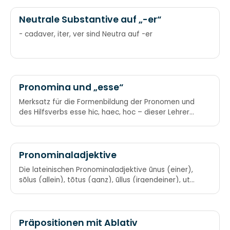
Bäume an.
Neutrale Substantive auf „-er“
- cadaver, iter, ver sind Neutra auf -er
Pronomina und „esse“
Merksatz für die Formenbildung der Pronomen und
des Hilfsverbs esse hic, haec, hoc – dieser Lehrer
hat ’nen Stock is, ea, id – was will er denn damit?
sum, fui, esse – er haut dir in die Fresse ille, illa, illud
– dass dir die Nase blut’!
Pronominaladjektive
Die lateinischen Pronominaladjektive ūnus (einer),
sōlus (allein), tōtus (ganz), ūllus (irgendeiner), uter
(wer von beiden), alter (ein anderer), neuter
(keiner) und nūllus (keiner) haben alle im Genitiv
die Endung -īus und im Dativ -ī. Ūnus, sōlus, tōtus,
ūllus, uter, alter, neuter, nūllus
Präpositionen mit Ablativ