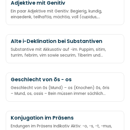
Adjektive mit Genitiv
Ein paar Adjektive mit Genitiv: Begierig, kundig,
eingedenk, teilhaftig, mächtig, voll (cupidus,
peritus, memor, particeps, potens, plenus) Des
Bieres kundig eingeschenkt, wahrhaftig mächtig
voll.
Alte i-Deklination bei Substantiven
Substantive mit Akkusativ auf -im. Puppim, sitim,
turrim, febrim, vim sowie securim, Tiberim und
Napolim auf den alten Ausgang „-im“.
Geschlecht von ōs - os
Geschlecht von ōs (Mund) – os (Knochen) ōs, ōris
– Mund, os, ossis – Bein müssen immer sächlich
sein.
Konjugation im Präsens
Endungen im Präsens Indikativ Aktiv: -o, -s, -t, -mus,