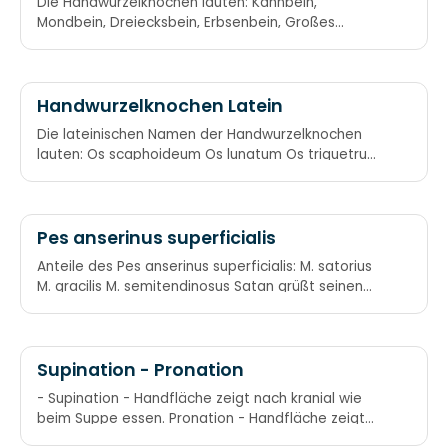
Die Handwurzelknochen lauten: Kahnbein,
Mondbein, Dreiecksbein, Erbsenbein, Großes
Vieleckbein, Kleines Vieleckbein, Kopfbein,
Hakenbein Ein Kähnchen fuhr im Mondenschein ums
Dreieck- und ums Erbsenbein; Vieleck groß, Vieleck
klein, ein Kopf, der muss am Haken sein.
Handwurzelknochen Latein
Die lateinischen Namen der Handwurzelknochen
lauten: Os scaphoideum Os lunatum Os triquetrum
Os pisiforme Os trapezium
Pes anserinus superficialis
Anteile des Pes anserinus superficialis: M. satorius
M. gracilis M. semitendinosus Satan grüßt seinen
treuen Diener
Supination - Pronation
- Supination - Handfläche zeigt nach kranial wie
beim Suppe essen. Pronation - Handfläche zeigt
nach kaudal wie beim P(B)rot schneiden.