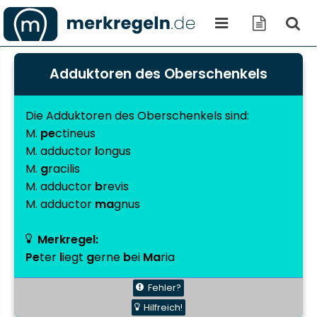
Adduktoren des Oberschenkels
Die Adduktoren des Oberschenkels sind:
M.
pe
ctineus
M. adductor
l
ongus
M.
g
racilis
M. adductor
b
revis
M. adductor
ma
gnus
Merkregel:
Pe
ter
l
iegt
g
erne
b
ei
Ma
ria
Fehler?
Hilfreich!