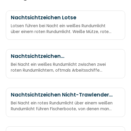
Nachtsichtzeichen Lotse
Lotsen führen bei Nacht ein weißes Rundumlicht
über einem roten Rundumlicht. Weiße Mütze, rote
Nese – das ist der Lotse von Blankenese. Weiß über
rot, Lotsenboot.
Nachtsichtzeichen
Manövrierbehindert
Bei Nacht ein weißes Rundumlicht zwischen zwei
roten Rundumlichtern, oftmals Arbeitsschiffe
(Bagger, Tonnenleger etc.) Rot-weiß-rot:
Malocherboot
Nachtsichtzeichen Nicht-Trawlender
Fischer
Bei Nacht ein rotes Rundumlicht über einem weißen
Rundumlicht führen Fischerboote, von denen man
viel Abstand halten sollte. Rot über weiß ist
Fischer’s Fleiß.