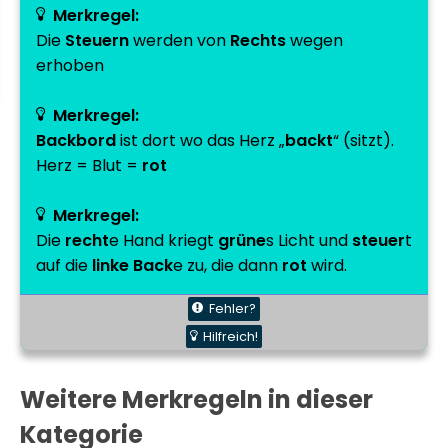
Merkregel:
Die
Steuern
werden von
Rechts
wegen
erhoben
Merkregel:
Backbord
ist dort wo das Herz „
backt
“ (sitzt).
Herz = Blut =
rot
Merkregel:
Die
recht
e Hand kriegt
grüne
s Licht und
steuer
t
auf die
linke
Back
e zu, die dann
rot
wird.
Fehler?
Hilfreich!
Weitere Merkregeln in dieser
Kategorie