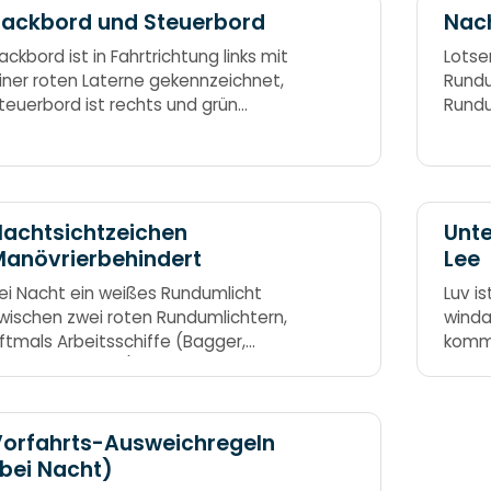
ackbord und Steuerbord
Nach
ackbord ist in Fahrtrichtung links mit
Lotse
iner roten Laterne gekennzeichnet,
Rundu
teuerbord ist rechts und grün
Rundu
ekennzeichnet. England ist eine
das i
eefahrernation. In englischen Autos ist
über 
as Steuer rechts. Also ist Steuerbord
echts. Steuer → rechts!
achtsichtzeichen
Unte
anövrierbehindert
Lee
ei Nacht ein weißes Rundumlicht
Luv i
wischen zwei roten Rundumlichtern,
winda
ftmals Arbeitsschiffe (Bagger,
kommt
onnenleger etc.) Rot-weiß-rot:
Lee, g
alocherboot
die L
orfahrts-Ausweichregeln
bei Nacht)