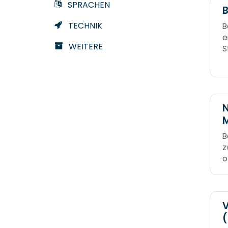
SPRACHEN
B
TECHNIK
B
e
WEITERE
S
g
S
d
r
N
M
B
z
o
T
M
V
(