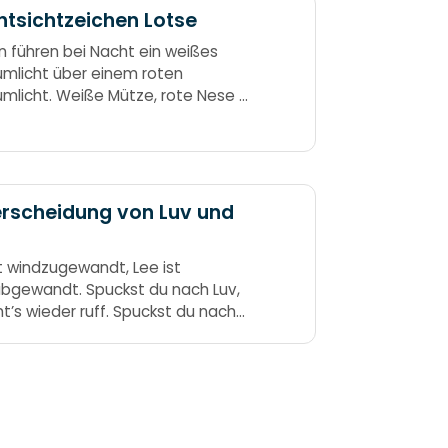
tsichtzeichen Lotse
n führen bei Nacht ein weißes
mlicht über einem roten
mlicht. Weiße Mütze, rote Nese –
st der Lotse von Blankenese. Weiß
rot, Lotsenboot.
rscheidung von Luv und
st windzugewandt, Lee ist
bgewandt. Spuckst du nach Luv,
’s wieder ruff. Spuckst du nach
eht’s in die See. Luv ist da, von wo
uft herkommt.