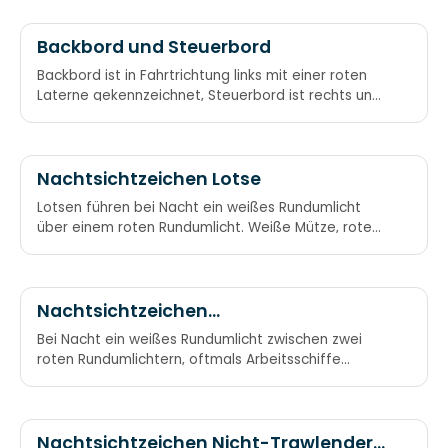
Backbord und Steuerbord
Backbord ist in Fahrtrichtung links mit einer roten
Laterne gekennzeichnet, Steuerbord ist rechts und
grün gekennzeichnet. England ist eine
Seefahrernation. In englischen Autos ist das Steuer
rechts. Also ist Steuerbord rechts. Steuer → rechts!
Nachtsichtzeichen Lotse
Lotsen führen bei Nacht ein weißes Rundumlicht
über einem roten Rundumlicht. Weiße Mütze, rote
Nese – das ist der Lotse von Blankenese. Weiß über
rot, Lotsenboot.
Nachtsichtzeichen
Manövrierbehindert
Bei Nacht ein weißes Rundumlicht zwischen zwei
roten Rundumlichtern, oftmals Arbeitsschiffe
(Bagger, Tonnenleger etc.) Rot-weiß-rot:
Malocherboot
Nachtsichtzeichen Nicht-Trawlender