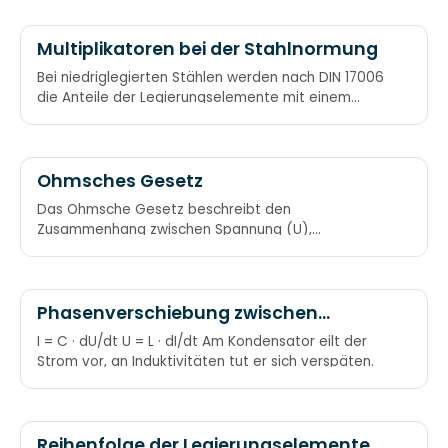
Multiplikatoren bei der Stahlnormung
Bei niedriglegierten Stählen werden nach DIN 17006
die Anteile der Legierungselemente mit einem
bestimmten Faktor multipliziert. Faktor 4: Mn, Si, Ni,
W, Cr und Co Faktor 10: Al, Cu, Mo, Ta, Ti, V Faktor
100: C, Ce, N, P, S Man Sieht Nie 4 Weiße CroCodile
Ohmsches Gesetz
Das Ohmsche Gesetz beschreibt den
Zusammenhang zwischen Spannung (U),
Stromstärke (I) und elektrischem Widerstand (R). U
= R * I R = U/I I = U/R URI
Phasenverschiebung zwischen
Stromstärke (I) und Spannung (U) an
I = C · dU/dt U = L · dI/dt Am Kondensator eilt der
Kapazität (C) bzw. Induktivität (L)
Strom vor, an Induktivitäten tut er sich verspäten.
Reihenfolge der Legierungselemente