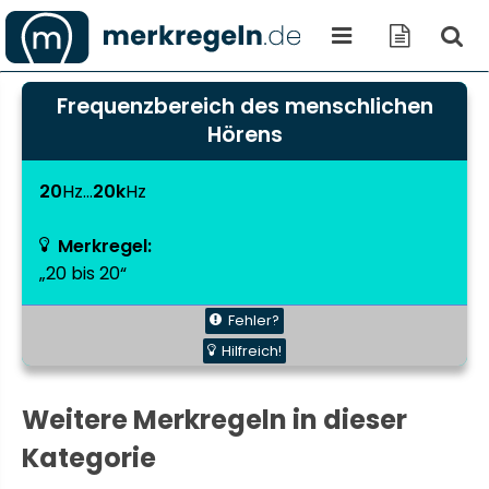
Frequenzbereich des menschlichen
Hörens
20
Hz…
20k
Hz
Merkregel:
„20 bis 20“
Fehler?
Hilfreich!
Weitere Merkregeln in dieser
Kategorie