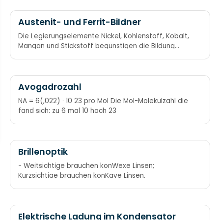
Austenit- und Ferrit-Bildner
Die Legierungselemente Nickel, Kohlenstoff, Kobalt,
Mangan und Stickstoff begünstigen die Bildung
eines austenitischen Gefüges bei Stählen. Chrom,
Aluminium, Titan, Tantal, Silizium, Molybdän,
Vanadium und Wolfram begünstigen die Bildung
eines ferritischen Gefüges bei Stählen.
Avogadrozahl
Austenitbildner: NiCCo-ManN macht Gamma an
NA = 6(,022) · 10 23 pro Mol Die Mol-Molekülzahl die
Ferritbildner: CrAlTiTaSiMoVW
fand sich: zu 6 mal 10 hoch 23
Brillenoptik
- Weitsichtige brauchen konWexe Linsen;
Kurzsichtige brauchen konKave Linsen.
Elektrische Ladung im Kondensator