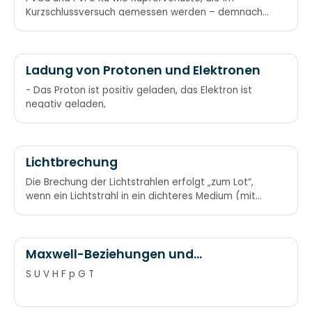
Kurzschlussversuch gemessen werden – demnach
die Eisenverluste im Leerlaufversuch
Ladung von Protonen und Elektronen
- Das Proton ist positiv geladen, das Elektron ist
negativ geladen,
Lichtbrechung
Die Brechung der Lichtstrahlen erfolgt „zum Lot“,
wenn ein Lichtstrahl in ein dichteres Medium (mit
größerer Brechzahl) eintritt (zum Beispiel aus Luft
in Wasser). (Gilt in den meisten Fällen.) Von dünn
zu dicht – zum Lot sich bricht.
Maxwell-Beziehungen und
charakteristische Funktionen nach
S U V H F p G T
Guggenheim-Schemata