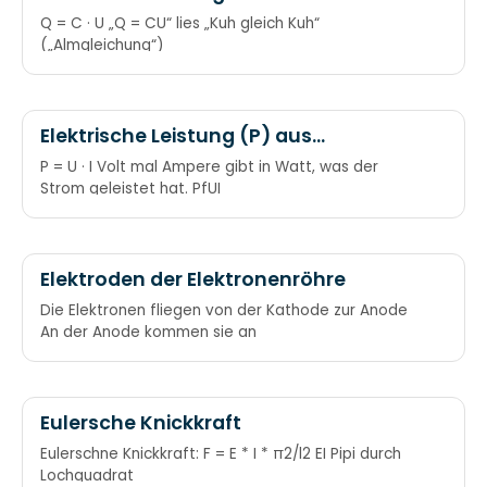
Q = C · U „Q = CU“ lies „Kuh gleich Kuh“
(„Almgleichung“)
Elektrische Leistung (P) aus
Stromstärke (I) und Spannung (U)
P = U · I Volt mal Ampere gibt in Watt, was der
Strom geleistet hat. PfUI
Elektroden der Elektronenröhre
Die Elektronen fliegen von der Kathode zur Anode
An der Anode kommen sie an
Eulersche Knickkraft
Eulerschne Knickkraft: F = E * I * π2/l2 EI Pipi durch
Lochquadrat