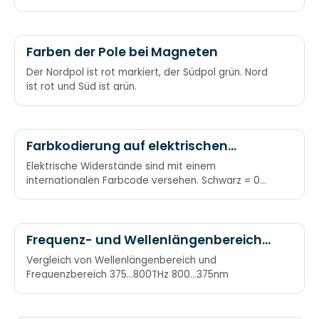
Farben der Pole bei Magneten
Der Nordpol ist rot markiert, der Südpol grün. Nord
ist rot und Süd ist grün.
Farbkodierung auf elektrischen
Widerständen
Elektrische Widerstände sind mit einem
internationalen Farbcode versehen. Schwarz = 0
Braun = 1 Rot = 2 Orange = 3
Frequenz- und Wellenlängenbereich
des sichtbaren Lichtes
Vergleich von Wellenlängenbereich und
Frequenzbereich 375…800THz 800…375nm