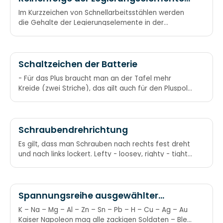
bei Schnellarbeitsstählen
Im Kurzzeichen von Schnellarbeitsstählen werden
die Gehalte der Legierungselemente in der
Reihenfolge „Wolfram – Molybdän – Vanadium –
Kobalt“ angegeben Kunstwort: WoMoVaCo Wer
Moechte Viel Cola
Schaltzeichen der Batterie
- Für das Plus braucht man an der Tafel mehr
Kreide (zwei Striche), das gilt auch für den Pluspol
beim Schaltzeichen.
Schraubendrehrichtung
Es gilt, dass man Schrauben nach rechts fest dreht
und nach links lockert. Lefty - loosey, righty - tight.
Links lose,
Spannungsreihe ausgewählter
Elemente
K – Na – Mg – Al – Zn – Sn – Pb – H – Cu – Ag – Au
Kaiser Napoleon mag alle zackigen Soldaten – Blei