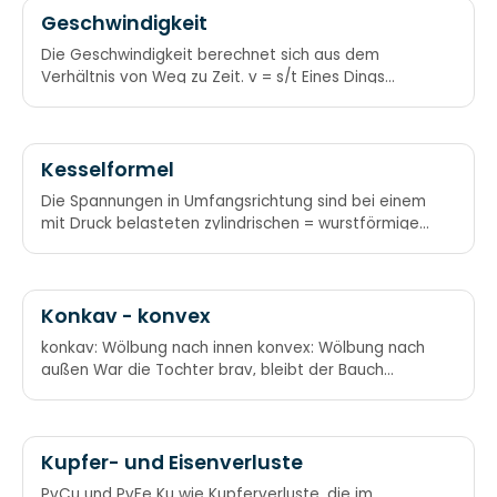
Geschwindigkeit
Die Geschwindigkeit berechnet sich aus dem
Verhältnis von Weg zu Zeit. v = s/t Eines Dings
Geschwindigkeit: Weg durch die verbrauchte Zeit.
Kesselformel
Die Spannungen in Umfangsrichtung sind bei einem
mit Druck belasteten zylindrischen = wurstförmigen
Behälter doppelt so groß wie in der Längsrichtung.
Bockwurstformel
Konkav - konvex
konkav: Wölbung nach innen konvex: Wölbung nach
außen War die Tochter brav, bleibt der Bauch
konkav. Hat die Tochter Sex,
Kupfer- und Eisenverluste
PvCu und PvFe Ku wie Kupferverluste, die im