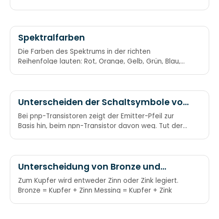
haben cubanische Agenten auch
Spektralfarben
Die Farben des Spektrums in der richten
Reihenfolge lauten: Rot, Orange, Gelb, Grün, Blau,
Indigo, Violett Auf Englisch: Red, Orange, Yellow,
Green, Blue, Indigo, Violet Richard Of York Gave
Battle In Vain. Roy G. Biv
Unterscheiden der Schaltsymbole von
pnp- und npn-Transistoren
Bei pnp-Transistoren zeigt der Emitter-Pfeil zur
Basis hin, beim npn-Transistor davon weg. Tut der
Pfeil der Basis weh, handelt’s sich um pnp. PNP –
Pfeil nach Platte
Unterscheidung von Bronze und
Messing
Zum Kupfer wird entweder Zinn oder Zink legiert.
Bronze = Kupfer + Zinn Messing = Kupfer + Zink