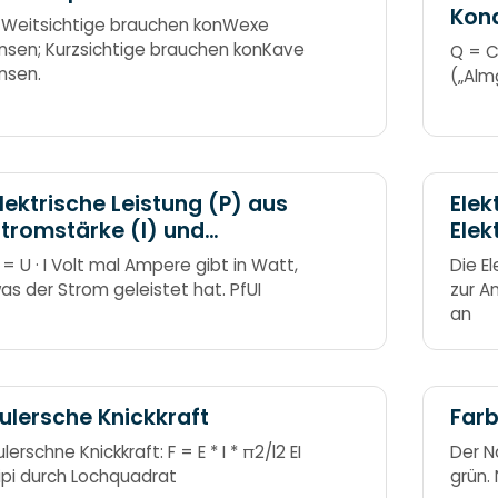
ustenitbildner: NiCCo-ManN macht
Kon
 Weitsichtige brauchen konWexe
amma an Ferritbildner:
insen; Kurzsichtige brauchen konKave
Q = C 
rAlTiTaSiMoVW
insen.
(„Alm
lektrische Leistung (P) aus
Elek
tromstärke (I) und
Elek
Spannung (U)
 = U · I Volt mal Ampere gibt in Watt,
Die E
as der Strom geleistet hat. PfUI
zur A
an
ulersche Knickkraft
Farb
ulerschne Knickkraft: F = E * I * π2/l2 EI
Der N
ipi durch Lochquadrat
grün. 