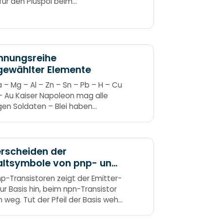
für den Pluspol beim
tzeichen.
nnungsreihe
gewählter Elemente
a – Mg – Al – Zn – Sn – Pb – H – Cu
– Au Kaiser Napoleon mag alle
gen Soldaten – Blei haben
ische Agenten auch
rscheiden der
altsymbole von pnp- und
-Transistoren
np-Transistoren zeigt der Emitter-
zur Basis hin, beim npn-Transistor
 weg. Tut der Pfeil der Basis weh,
lt’s sich um pnp. PNP – Pfeil nach