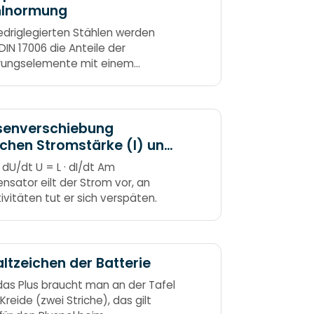
hlnormung
iedriglegierten Stählen werden
DIN 17006 die Anteile der
rungselemente mit einem
mmten Faktor multipliziert. Faktor
 Si, Ni, W, Cr und Co Faktor 10: Al,
, Ta, Ti, V Faktor 100: C, Ce, N, P, S
ieht Nie 4 Weiße CroCodile
senverschiebung
chen Stromstärke (I) und
nung (U) an Kapazität
· dU/dt U = L · dI/dt Am
bzw. Induktivität (L)
nsator eilt der Strom vor, an
tivitäten tut er sich verspäten.
ltzeichen der Batterie
 das Plus braucht man an der Tafel
Kreide (zwei Striche), das gilt