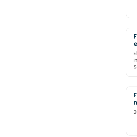
F
e
E
i
S
=
F
2