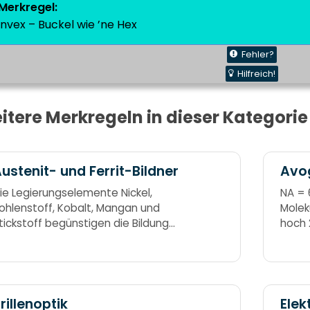
Merkregel:
nvex – Buckel wie ’ne Hex
Fehler?
Hilfreich!
itere Merkregeln in dieser Kategorie
ustenit- und Ferrit-Bildner
Avo
ie Legierungselemente Nickel,
NA = 6
ohlenstoff, Kobalt, Mangan und
Molekü
tickstoff begünstigen die Bildung
hoch 
ines austenitischen Gefüges bei
en. Chrom, Aluminium, Titan,
antal, Silizium, Molybdän, Vanadium
nd Wolfram begünstigen die Bildung
ines ferritischen Gefüges bei Stählen.
rillenoptik
Elek