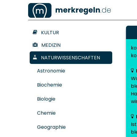
KULTUR
MEDIZIN
ko
ko
NATURWISSENSCHAFTEN
Astronomie
Wa
Biochemie
bl
Ha
Biologie
wi
Chemie
Is
Geographie
bl