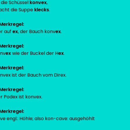
t die Schüssel
konvex
,
cht die Suppe
klecks
.
Merkregel:
er auf
ex
, der Bauch konv
ex
.
Merkregel:
nv
ex
wie der Buckel der H
ex
.
Merkregel:
nvex ist der Bauch vom Direx.
Merkregel:
r Podex ist konvex.
Merkregel:
ve engl.: Höhle; also kon-cave: ausgehöhlt