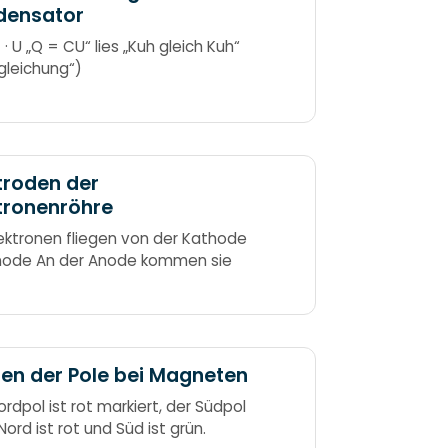
densator
· U „Q = CU“ lies „Kuh gleich Kuh“
gleichung“)
troden der
tronenröhre
lektronen fliegen von der Kathode
node An der Anode kommen sie
en der Pole bei Magneten
ordpol ist rot markiert, der Südpol
Nord ist rot und Süd ist grün.