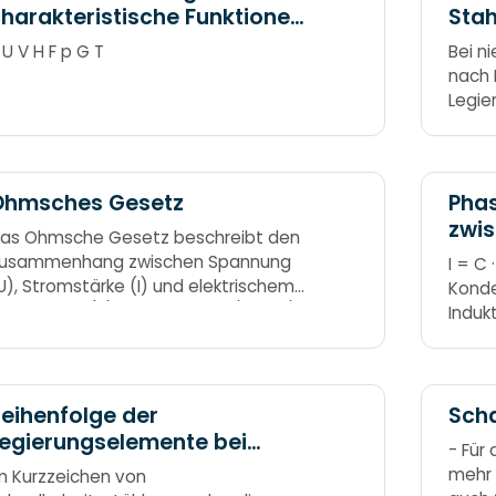
harakteristische Funktionen
Sta
nach Guggenheim-Schemata
S U V H F p G T
Bei n
nach 
Legie
besti
4: Mn,
Cu, Mo
Man S
Ohmsches Gesetz
Pha
zwis
as Ohmsche Gesetz beschreibt den
Span
usammenhang zwischen Spannung
I = C 
(C) 
U), Stromstärke (I) und elektrischem
Konde
iderstand (R). U = R * I R = U/I I = U/R
Induk
RI
eihenfolge der
Scha
egierungselemente bei
- Für
chnellarbeitsstählen
mehr 
m Kurzzeichen von