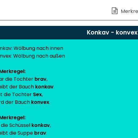
Konkav - konvex
nkav: Wölbung nach innen
nvex: Wölbung nach außen
Merkregel:
r die Tochter
brav
,
eibt der Bauch
konkav
.
t die Tochter
Sex
,
rd der Bauch
konvex
.
Merkregel:
t die Schüssel
konkav
,
eibt die Suppe
brav
.