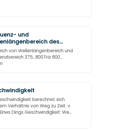
quenz- und
lenlängenbereich des
tbaren Lichtes
eich von Wellenlängenbereich und
enzbereich 375…800THz 800…
m
chwindigkeit
eschwindigkeit berechnet sich
em Verhältnis von Weg zu Zeit. v
 Eines Dings Geschwindigkeit: Weg
 die verbrauchte Zeit.