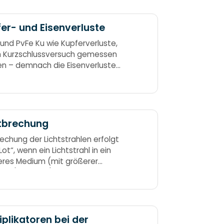
er- und Eisenverluste
und PvFe Ku wie Kupferverluste,
m Kurzschlussversuch gemessen
n – demnach die Eisenverluste
erlaufversuch
htbrechung
rechung der Lichtstrahlen erfolgt
ot“, wenn ein Lichtstrahl in ein
eres Medium (mit größerer
zahl) eintritt (zum Beispiel aus
n Wasser). (Gilt in den meisten
n.) Von dünn zu dicht – zum Lot
richt.
iplikatoren bei der