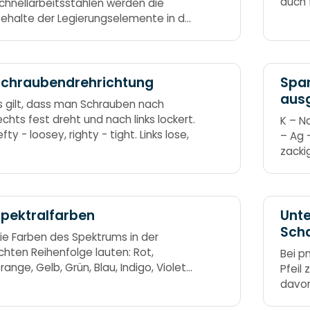
auch 
chnellarbeitsstählen werden die
Schal
ehalte der Legierungselemente in der
eihenfolge „Wolfram – Molybdän –
anadium – Kobalt“ angegeben
unstwort: WoMoVaCo Wer Moechte
iel Cola
Schraubendrehrichtung
Spa
aus
s gilt, dass man Schrauben nach
echts fest dreht und nach links lockert.
K – N
efty - loosey, righty - tight. Links lose,
– Ag 
zacki
cuban
pektralfarben
Unte
Sch
ie Farben des Spektrums in der
npn
ichten Reihenfolge lauten: Rot,
Bei p
range, Gelb, Grün, Blau, Indigo, Violett
Pfeil 
uf Englisch: Red, Orange, Yellow,
davon
reen, Blue, Indigo, Violet Richard Of
hande