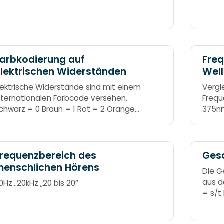
arbkodierung auf
Fre
lektrischen Widerständen
Wel
sich
lektrische Widerstände sind mit einem
Vergl
nternationalen Farbcode versehen.
Frequ
chwarz = 0 Braun = 1 Rot = 2 Orange
375n
 3
requenzbereich des
Ges
menschlichen Hörens
Die G
aus d
0Hz…20kHz „20 bis 20“
= s/t
durch