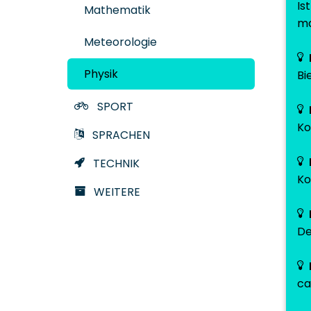
Is
Mathematik
ma
Meteorologie
Physik
Bi
SPORT
Ko
SPRACHEN
TECHNIK
Ko
WEITERE
De
ca