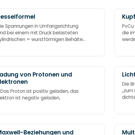
esselformel
Kupf
ie Spannungen in Umfangsrichtung
PvCu 
ind bei einem mit Druck belasteten
die i
ylindrischen = wurstförmigen Behälter
werde
oppelt so groß wie in der
im Le
ängsrichtung. Bockwurstformel
adung von Protonen und
Lic
lektronen
Die B
„zum L
 Das Proton ist positiv geladen, das
dicht
lektron ist negativ geladen,
Brech
Luft i
Fälle
sich b
Maxwell-Beziehungen und
Mult