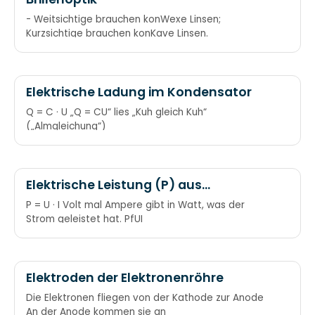
- Weitsichtige brauchen konWexe Linsen;
Kurzsichtige brauchen konKave Linsen.
Elektrische Ladung im Kondensator
Q = C · U „Q = CU“ lies „Kuh gleich Kuh“
(„Almgleichung“)
Elektrische Leistung (P) aus
Stromstärke (I) und Spannung (U)
P = U · I Volt mal Ampere gibt in Watt, was der
Strom geleistet hat. PfUI
Elektroden der Elektronenröhre
Die Elektronen fliegen von der Kathode zur Anode
An der Anode kommen sie an