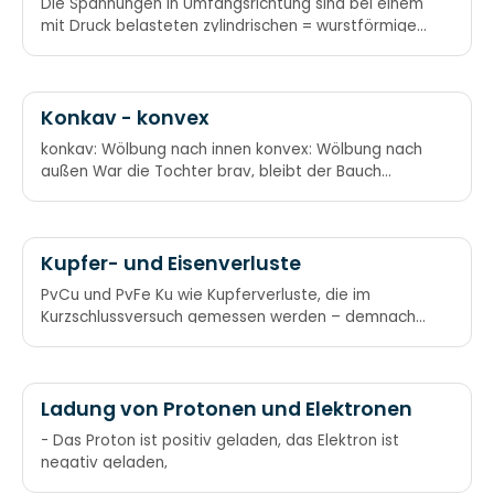
Die Spannungen in Umfangsrichtung sind bei einem
mit Druck belasteten zylindrischen = wurstförmigen
Behälter doppelt so groß wie in der Längsrichtung.
Bockwurstformel
Konkav - konvex
konkav: Wölbung nach innen konvex: Wölbung nach
außen War die Tochter brav, bleibt der Bauch
konkav. Hat die Tochter Sex,
Kupfer- und Eisenverluste
PvCu und PvFe Ku wie Kupferverluste, die im
Kurzschlussversuch gemessen werden – demnach
die Eisenverluste im Leerlaufversuch
Ladung von Protonen und Elektronen
- Das Proton ist positiv geladen, das Elektron ist
negativ geladen,