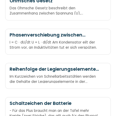
Ohmsches Gesetz
Das Ohmsche Gesetz beschreibt den
Zusammenhang zwischen Spannung (U),
Stromstärke (I) und elektrischem Widerstand (R). U
= R * I R = U/I I = U/R URI
Phasenverschiebung zwischen
Stromstärke (I) und Spannung (U) an
I = C · dU/dt U = L · dI/dt Am Kondensator eilt der
Kapazität (C) bzw. Induktivität (L)
Strom vor, an Induktivitäten tut er sich verspäten.
Reihenfolge der Legierungselemente
bei Schnellarbeitsstählen
Im Kurzzeichen von Schnellarbeitsstählen werden
die Gehalte der Legierungselemente in der
Reihenfolge „Wolfram – Molybdän – Vanadium –
Kobalt“ angegeben Kunstwort: WoMoVaCo Wer
Moechte Viel Cola
Schaltzeichen der Batterie
- Für das Plus braucht man an der Tafel mehr
Kreide (zwei Striche), das gilt auch für den Pluspol