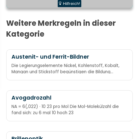
Hilfreich!
Weitere Merkregeln in dieser
Kategorie
Austenit- und Ferrit-Bildner
Die Legierungselemente Nickel, Kohlenstoff, Kobalt,
Mangan und Stickstoff begünstigen die Bildung
eines austenitischen Gefüges bei Stählen. Chrom,
Aluminium, Titan, Tantal, Silizium, Molybdän,
Vanadium und Wolfram begünstigen die Bildung
eines ferritischen Gefüges bei Stählen.
Avogadrozahl
Austenitbildner: NiCCo-ManN macht Gamma an
NA = 6(,022) · 10 23 pro Mol Die Mol-Molekülzahl die
Ferritbildner: CrAlTiTaSiMoVW
fand sich: zu 6 mal 10 hoch 23
Brillenoptik