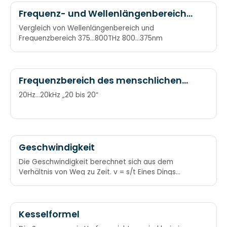
Frequenz- und Wellenlängenbereich
des sichtbaren Lichtes
Vergleich von Wellenlängenbereich und
Frequenzbereich 375…800THz 800…375nm
Frequenzbereich des menschlichen
Hörens
20Hz…20kHz „20 bis 20“
Geschwindigkeit
Die Geschwindigkeit berechnet sich aus dem
Verhältnis von Weg zu Zeit. v = s/t Eines Dings
Geschwindigkeit: Weg durch die verbrauchte Zeit.
Kesselformel