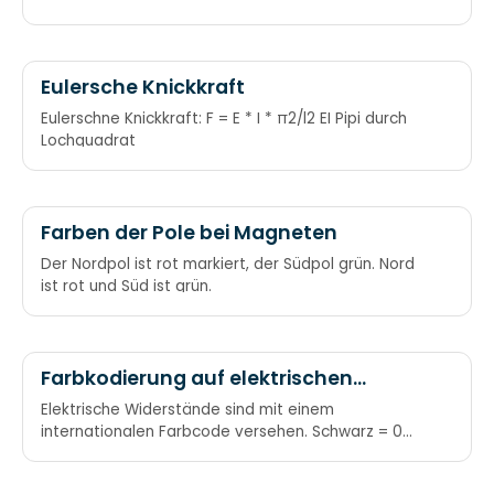
Eulersche Knickkraft
Eulerschne Knickkraft: F = E * I * π2/l2 EI Pipi durch
Lochquadrat
Farben der Pole bei Magneten
Der Nordpol ist rot markiert, der Südpol grün. Nord
ist rot und Süd ist grün.
Farbkodierung auf elektrischen
Widerständen
Elektrische Widerstände sind mit einem
internationalen Farbcode versehen. Schwarz = 0
Braun = 1 Rot = 2 Orange = 3