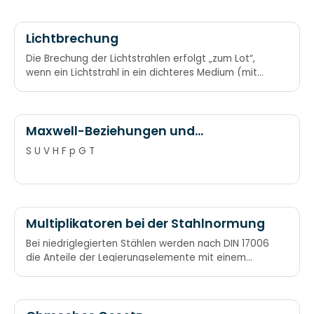
Lichtbrechung
Die Brechung der Lichtstrahlen erfolgt „zum Lot“,
wenn ein Lichtstrahl in ein dichteres Medium (mit
größerer Brechzahl) eintritt (zum Beispiel aus Luft
in Wasser). (Gilt in den meisten Fällen.) Von dünn
zu dicht – zum Lot sich bricht.
Maxwell-Beziehungen und
charakteristische Funktionen nach
S U V H F p G T
Guggenheim-Schemata
Multiplikatoren bei der Stahlnormung
Bei niedriglegierten Stählen werden nach DIN 17006
die Anteile der Legierungselemente mit einem
bestimmten Faktor multipliziert. Faktor 4: Mn, Si, Ni,
W, Cr und Co Faktor 10: Al, Cu, Mo, Ta, Ti, V Faktor
100: C, Ce, N, P, S Man Sieht Nie 4 Weiße CroCodile