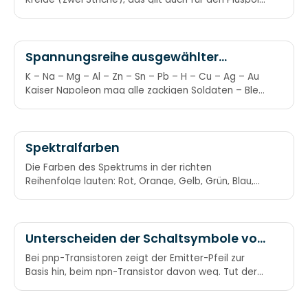
beim Schaltzeichen.
Spannungsreihe ausgewählter
Elemente
K – Na – Mg – Al – Zn – Sn – Pb – H – Cu – Ag – Au
Kaiser Napoleon mag alle zackigen Soldaten – Blei
haben cubanische Agenten auch
Spektralfarben
Die Farben des Spektrums in der richten
Reihenfolge lauten: Rot, Orange, Gelb, Grün, Blau,
Indigo, Violett Auf Englisch: Red, Orange, Yellow,
Green, Blue, Indigo, Violet Richard Of York Gave
Battle In Vain. Roy G. Biv
Unterscheiden der Schaltsymbole von
pnp- und npn-Transistoren
Bei pnp-Transistoren zeigt der Emitter-Pfeil zur
Basis hin, beim npn-Transistor davon weg. Tut der
Pfeil der Basis weh, handelt’s sich um pnp. PNP –
Pfeil nach Platte