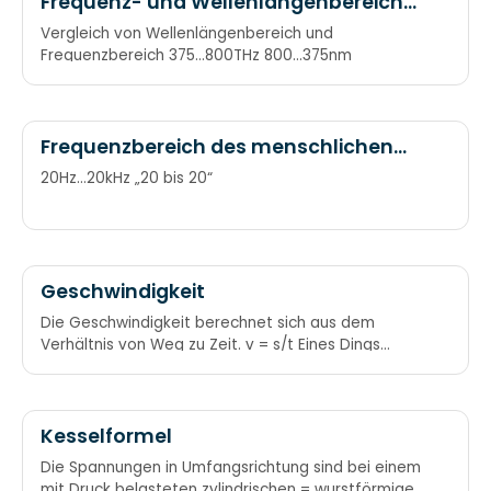
Frequenz- und Wellenlängenbereich
des sichtbaren Lichtes
Vergleich von Wellenlängenbereich und
Frequenzbereich 375…800THz 800…375nm
Frequenzbereich des menschlichen
Hörens
20Hz…20kHz „20 bis 20“
Geschwindigkeit
Die Geschwindigkeit berechnet sich aus dem
Verhältnis von Weg zu Zeit. v = s/t Eines Dings
Geschwindigkeit: Weg durch die verbrauchte Zeit.
Kesselformel
Die Spannungen in Umfangsrichtung sind bei einem
mit Druck belasteten zylindrischen = wurstförmigen