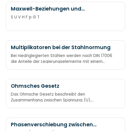
Maxwell-Beziehungen und
charakteristische Funktionen nach
S U V H F p G T
Guggenheim-Schemata
Multiplikatoren bei der Stahlnormung
Bei niedriglegierten Stählen werden nach DIN 17006
die Anteile der Legierungselemente mit einem
bestimmten Faktor multipliziert. Faktor 4: Mn, Si, Ni,
W, Cr und Co Faktor 10: Al, Cu, Mo, Ta, Ti, V Faktor
100: C, Ce, N, P, S Man Sieht Nie 4 Weiße CroCodile
Ohmsches Gesetz
Das Ohmsche Gesetz beschreibt den
Zusammenhang zwischen Spannung (U),
Stromstärke (I) und elektrischem Widerstand (R). U
= R * I R = U/I I = U/R URI
Phasenverschiebung zwischen