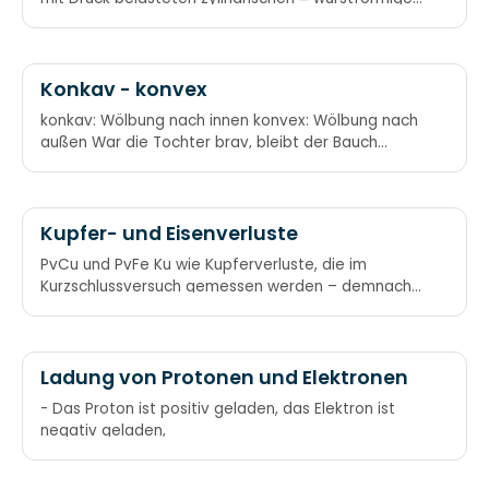
Behälter doppelt so groß wie in der Längsrichtung.
Bockwurstformel
Konkav - konvex
konkav: Wölbung nach innen konvex: Wölbung nach
außen War die Tochter brav, bleibt der Bauch
konkav. Hat die Tochter Sex,
Kupfer- und Eisenverluste
PvCu und PvFe Ku wie Kupferverluste, die im
Kurzschlussversuch gemessen werden – demnach
die Eisenverluste im Leerlaufversuch
Ladung von Protonen und Elektronen
- Das Proton ist positiv geladen, das Elektron ist
negativ geladen,