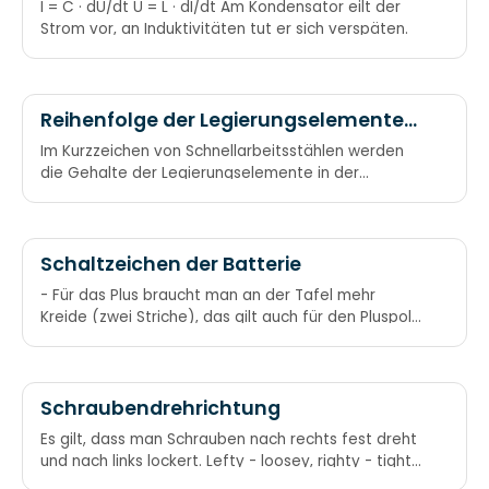
Stromstärke (I) und Spannung (U) an
I = C · dU/dt U = L · dI/dt Am Kondensator eilt der
Kapazität (C) bzw. Induktivität (L)
Strom vor, an Induktivitäten tut er sich verspäten.
Reihenfolge der Legierungselemente
bei Schnellarbeitsstählen
Im Kurzzeichen von Schnellarbeitsstählen werden
die Gehalte der Legierungselemente in der
Reihenfolge „Wolfram – Molybdän – Vanadium –
Kobalt“ angegeben Kunstwort: WoMoVaCo Wer
Moechte Viel Cola
Schaltzeichen der Batterie
- Für das Plus braucht man an der Tafel mehr
Kreide (zwei Striche), das gilt auch für den Pluspol
beim Schaltzeichen.
Schraubendrehrichtung
Es gilt, dass man Schrauben nach rechts fest dreht
und nach links lockert. Lefty - loosey, righty - tight.
Links lose,