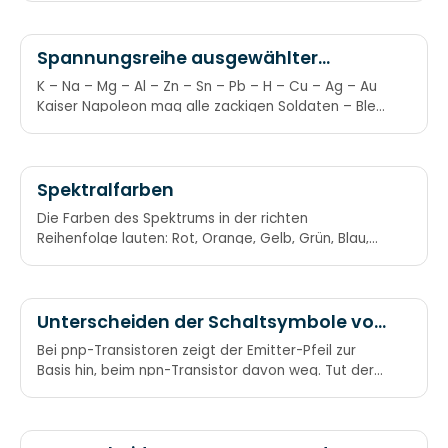
Spannungsreihe ausgewählter
Elemente
K – Na – Mg – Al – Zn – Sn – Pb – H – Cu – Ag – Au
Kaiser Napoleon mag alle zackigen Soldaten – Blei
haben cubanische Agenten auch
Spektralfarben
Die Farben des Spektrums in der richten
Reihenfolge lauten: Rot, Orange, Gelb, Grün, Blau,
Indigo, Violett Auf Englisch: Red, Orange, Yellow,
Green, Blue, Indigo, Violet Richard Of York Gave
Battle In Vain. Roy G. Biv
Unterscheiden der Schaltsymbole von
pnp- und npn-Transistoren
Bei pnp-Transistoren zeigt der Emitter-Pfeil zur
Basis hin, beim npn-Transistor davon weg. Tut der
Pfeil der Basis weh, handelt’s sich um pnp. PNP –
Pfeil nach Platte