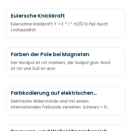
Eulersche Knickkraft
Eulerschne Knickkraft: F = E * I * π2/l2 EI Pipi durch
Lochquadrat
Farben der Pole bei Magneten
Der Nordpol ist rot markiert, der Südpol grün. Nord
ist rot und Süd ist grün.
Farbkodierung auf elektrischen
Widerständen
Elektrische Widerstände sind mit einem
internationalen Farbcode versehen. Schwarz = 0
Braun = 1 Rot = 2 Orange = 3