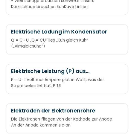
- Weitsichtige brauchen konWexe Linsen;
Kurzsichtige brauchen konKave Linsen.
Elektrische Ladung im Kondensator
Q = C · U „Q = CU“ lies „Kuh gleich Kuh“
(„Almgleichung“)
Elektrische Leistung (P) aus
Stromstärke (I) und Spannung (U)
P = U · I Volt mal Ampere gibt in Watt, was der
Strom geleistet hat. PfUI
Elektroden der Elektronenröhre
Die Elektronen fliegen von der Kathode zur Anode
An der Anode kommen sie an