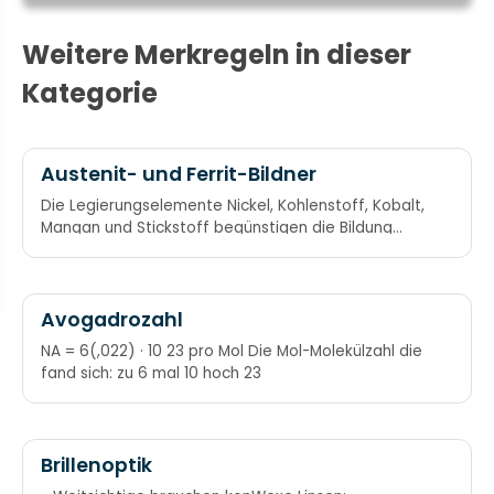
Weitere Merkregeln in dieser
Kategorie
Austenit- und Ferrit-Bildner
Die Legierungselemente Nickel, Kohlenstoff, Kobalt,
Mangan und Stickstoff begünstigen die Bildung
eines austenitischen Gefüges bei Stählen. Chrom,
Aluminium, Titan, Tantal, Silizium, Molybdän,
Vanadium und Wolfram begünstigen die Bildung
eines ferritischen Gefüges bei Stählen.
Avogadrozahl
Austenitbildner: NiCCo-ManN macht Gamma an
NA = 6(,022) · 10 23 pro Mol Die Mol-Molekülzahl die
Ferritbildner: CrAlTiTaSiMoVW
fand sich: zu 6 mal 10 hoch 23
Brillenoptik